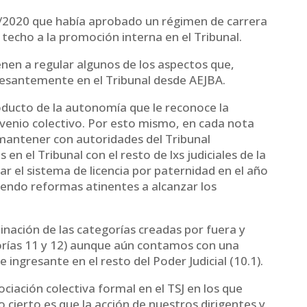
35/2020 que había aprobado un régimen de carrera
 techo a la promoción interna en el Tribunal.
nen a regular algunos de los aspectos que,
esantemente en el Tribunal desde AEJBA.
oducto de la autonomía que le reconoce la
nvenio colectivo. Por esto mismo, en cada nota
antener con autoridades del Tribunal
en el Tribunal con el resto de lxs judiciales de la
r el sistema de licencia por paternidad en el año
endo reformas atinentes a alcanzar los
inación de las categorías creadas por fuera y
gorías 11 y 12) aunque aún contamos con una
 ingresante en el resto del Poder Judicial (10.1).
iación colectiva formal en el TSJ en los que
cierto es que la acción de nuestros dirigentes y