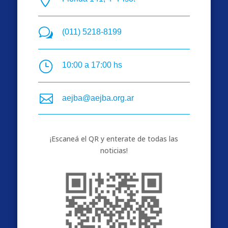
w
(011) 5218-8199
}
10:00 a 17:00 hs

aejba@aejba.org.ar
¡Escaneá el QR y enterate de todas las
noticias!