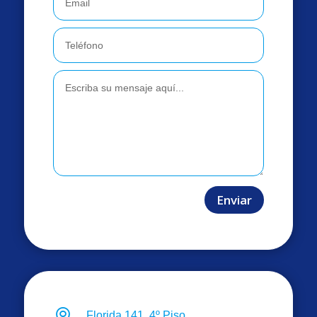
Enviar

Florida 141, 4º Piso.