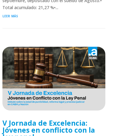
septiembre, depositado con el sueldo de Agosto.•
Total acumulado: 21,27 %•...
leer más
V Jornada de Excelencia:
Jóvenes en conflicto con la