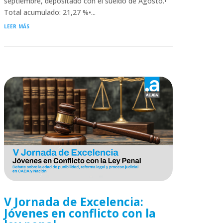
septiembre, depositado con el sueldo de Agosto.•
Total acumulado: 21,27 %•...
leer más
V Jornada de Excelencia:
Jóvenes en conflicto con la