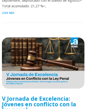
septiembre, depositado con el sueldo de Agosto.•
Total acumulado: 21,27 %•...
leer más
V Jornada de Excelencia:
Jóvenes en conflicto con la