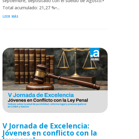
septiembre, depositado con el sueldo de Agosto.•
Total acumulado: 21,27 %•...
leer más
V Jornada de Excelencia:
Jóvenes en conflicto con la